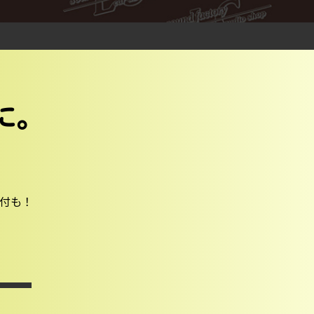
に。
取付も！